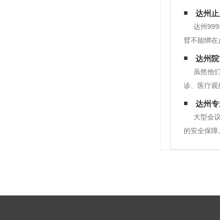
达州止
达州99
臂不能绑在
动脉，但出
达州院
搏，停止出
虽然他
诊、医疗观
时间赛跑，
达州专
到命令就出
大型会
的安全保障
为重要。此
坛、极限运