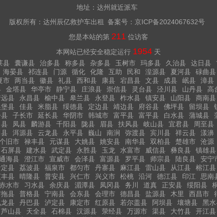
地址：达州就近派车
版权所有：达州辰亿救护车出租 备案号：
京ICP备2024067632号
211
您是本站的第
位访客
1954
本网站已经安全稳定运行
天
莱县
囊谦县
治多县
称多县
杂多县
玉树市
玛多县
久治县
达日县
海晏县
祁连县
门源
循化
化隆
互助
民和
湟源县
夏河县
碌曲县
夏市
两当县
徽县
礼县
西和县
康县
宕昌县
文县
成县
岷县
漳县
县
金塔县
华亭市
静宁县
庄浪县
崇信县
灵台县
泾川县
山丹县
高
靖远县
永昌县
榆中县
皋兰县
永登县
柞水县
镇安县
山阳县
商南县
吴堡县
佳县
米脂县
绥德县
定边县
靖边县
府谷县
佛坪县
留坝县
丹县
子长市
延长县
华阴市
韩城市
富平县
富平县
白水县
蒲城县
白县
凤县
麟游县
千阳县
陇县
眉县
扶风县
岐山县
宜君县
周至县
川县
洱源县
云龙县
永平县
巍山
南涧
弥渡县
宾川县
祥云县
漾濞
个旧市
禄丰县
元谋县
大姚县
姚安县
南华县
双柏县
楚雄市
沧源
石屏县
建水县
武定县
永胜县
玉龙
水富市
威信县
彝良县
镇雄县
通海县
澄江市
宣威市
会泽县
富源县
罗平县
师宗县
陆良县
安宁
贵定县
荔波县
福泉市
都匀市
丹寨县
麻江县
雷山县
从江县
榕江县
贞丰县
晴隆县
普安县
兴仁市
兴义市
松桃
沿河
德江县
印江
思南
赤水市
习水县
余庆县
湄潭县
凤冈县
务川
道真
正安县
绥阳县
布拖县
普格县
宁南县
会东县
会理市
德昌县
盐源县
木里
西昌市
九龙县
丹巴县
泸定县
康定市
红原县
若尔盖县
阿坝县
壤塘县
黑水
芦山县
天全县
石棉县
汉源县
荥经县
万源市
渠县
大竹县
开江县