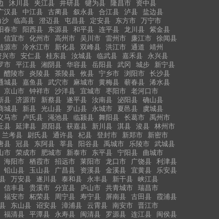
边
沐川县
夹江县
井研县
犍为县
隆昌市
资中县
广汉县
中江县
古蔺县
叙永县
合江县
泸县
盐边县
白沙
临高县
澄迈县
屯昌县
定安县
东方市
万宁市
阳春市
阳西县
东源县
和平县
连平县
龙川县
紫金县
信宜市
化州市
高州市
吴川市
雷州市
廉江市
徐闻县
涟源市
冷水江市
新化县
双峰县
洪江市
通道
靖州
资兴市
安仁县
桂东县
汝城县
临武县
嘉禾县
永兴县
罗市
平江县
湘阴县
华容县
岳阳县
武冈
城步
新宁县
醴陵市
炎陵县
茶陵县
攸县
宁乡市
浏阳市
长沙县
通城县
嘉鱼县
武穴市
麻城市
黄梅县
蕲春县
浠水县
京山市
钟祥市
沙洋县
宜城市
枣阳市
老河口市
新县
济源市
新蔡县
遂平县
汝南县
泌阳县
确山县
商城县
新县
光山县
罗山县
永城市
夏邑县
虞城县
义马市
卢氏县
渑池县
临颍县
舞阳县
长葛市
禹州市
丘县
延津县
原阳县
获嘉县
新川县
淇县
浚县
林州市
兰考县
尉氏县
通许县
杞县
登封市
新郑市
新密市
唐县
冠县
东阿县
莘县
阳谷县
禹城市
乐陵市
武城县
山市
荣成市
肥城市
新泰市
东平县
宁阳县
曲城市
海阳市
栖霞市
招远市
莱阳市
龙口市
广饶县
利津县
铅山县
玉山县
广昌县
资溪县
金溪县
宜黄县
乐安县
县
万安县
遂川县
泰和县
永丰县
新干县
峡江县
信丰县
贵溪市
分宜县
庐山市
共青城市
瑞昌市
福安市
柘荣县
周宁县
寿宁县
屏南县
古田县
霞浦县
县
东山县
诏安县
漳浦县
云霄县
南安市
晋江市
福清县
平潭县
永寿县
闽清县
罗源县
连江县
闽侯县