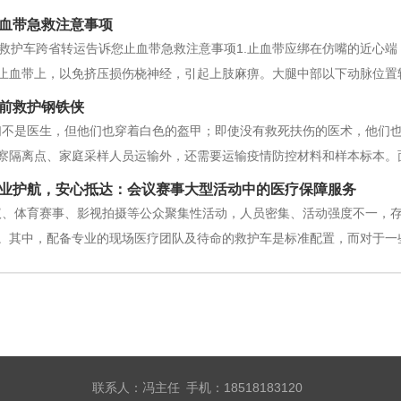
血带急救注意事项
9救护车跨省转运告诉您止血带急救注意事项1.止血带应绑在仿嘴的近心
止血带上，以免挤压损伤桡神经，引起上肢麻痹。大腿中部以下动脉位置
血较多，会引起肢体肿胀和坏死。2.上止血带须用平垫保护皮肤.不能直
前救护钢铁侠
血。不要太紧，以免伤害神
们不是医生，但他们也穿着白色的盔甲；即使没有救死扶伤的医术，他们
察隔离点、家庭采样人员运输外，还需要运输疫情防控材料和样本标本。
与疫情作斗争，尽蕞大努力帮助全区防疫工作。达州长途救护车转运为院
业护航，安心抵达：会议赛事大型活动中的医疗保障服务
发，”这是救护车司机的实践。通
议、体育赛事、影视拍摄等公众聚集性活动，人员密集、活动强度不一，
。其中，配备专业的现场医疗团队及待命的救护车是标准配置，而对于一
类服务能为活动提供定制化的医疗支持方案。根据活动的规模、时长、地
动赛事）等因素，服务方可以建议并
联系人：冯主任 手机：18518183120