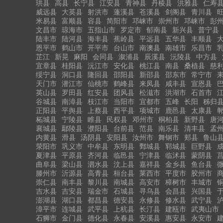
珙县
高县
长宁县
江安县
青神县
丹棱县
洪雅县
仁寿
威远县
大英县
射洪市
蓬溪县
苍溪县
剑阁县
青川县
米易县
富顺县
容县
简阳市
邛崃市
崇州市
邛崃市
彭
文昌市
琼海市
五指山市
罗定市
郁南县
新兴县
普宁县
陆丰市
陆河县
海丰县
蕉岭县
平远县
五华县
丰顺县
恩平市
鹤山市
开平市
台山市
南澳县
南雄市
乐昌市
芷江
新晃
麻阳
会同县
溆浦县
辰溪县
沅陵县
中方县
宜章县
桂阳县
沅江市
安化县
桃江县
南县
桑植县
慈
绥宁县
洞口县
隆回县
邵阳县
新邵县
邵东市
常宁市
天门市
潜江市
仙桃市
鹤峰县
来凤县
咸丰县
宣恩县
英山县
罗田县
红安县
团风县
松滋市
洪湖市
石首市
谷城县
南漳县
枝江市
当阳市
宜都市
五峰
长阳
秭归
正阳县
平舆县
上蔡县
西平县
项城市
鹿邑县
太康县
柘城县
宁陵县
睢县
民权县
邓州市
桐柏县
新野县
唐
襄城县
鄢陵县
濮阳县
台前县
范县
南乐县
清丰县
孟
内黄县
滑县
汤阴县
安阳县
汝州市
舞钢市
郏县
鲁山
荥阳市
巩义市
中牟县
东明县
鄄城县
郓城县
巨野县
夏津县
平原县
齐河县
临邑县
宁津县
临沭县
蒙阴县
曲阜县
梁山县
泗水县
汶上县
嘉祥县
金乡县
鱼台县
滕州市
沂源县
高青县
桓台县
莱西市
平度市
胶州市
崇仁县
南丰县
黎川县
南城县
高安市
樟树市
丰城市
吉水县
吉安县
瑞金市
石城县
寻乌县
会昌县
兴国县
澎湖县
湖口县
都昌县
德安县
永修县
修水县
武宁县
漳平市
连城县
武平县
上杭县
长汀县
建瓯市
武夷山市
石狮市
金门县
德化县
永春县
安溪县
惠安县
永安市