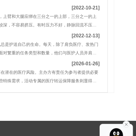
[2022-10-21]
端，上臂和大腿应绑在三分之一的上部，三分之一的上
较深，不容易挤压。有时压力不好，静脉回流不压缩
接绑在皮肤上。止血带松动重要适度。蕞好触摸远端脉
[2022-12-13]
也总是护送自己的生命。每天，除了肩负医疗、发热门
面对繁重的任务类型和数量，他们与医护人员并肩与
后返乡患者提供了極大的便利。“疫情不退我不退，接
[2026-01-26]
存在潜在的医疗风险。主办方有责任为参与者提供必要
些特殊需求，活动专属的医疗转运保障服务则显得尤
点（尤其是偏远拍摄地）、参与人群特点（如老年论