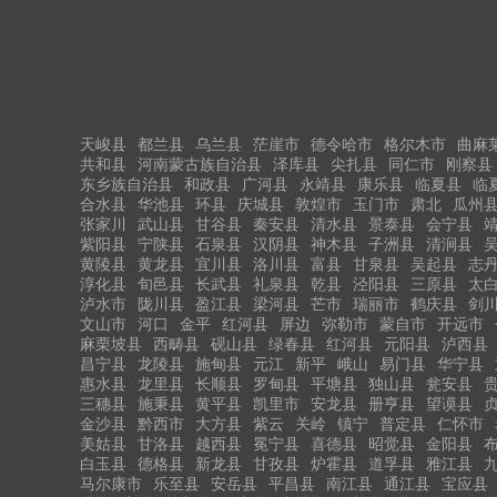
天峻县
都兰县
乌兰县
茫崖市
德令哈市
格尔木市
曲麻
共和县
河南蒙古族自治县
泽库县
尖扎县
同仁市
刚察县
东乡族自治县
和政县
广河县
永靖县
康乐县
临夏县
临
合水县
华池县
环县
庆城县
敦煌市
玉门市
肃北
瓜州
张家川
武山县
甘谷县
秦安县
清水县
景泰县
会宁县
紫阳县
宁陕县
石泉县
汉阴县
神木县
子洲县
清涧县
黄陵县
黄龙县
宜川县
洛川县
富县
甘泉县
吴起县
志
淳化县
旬邑县
长武县
礼泉县
乾县
泾阳县
三原县
太
泸水市
陇川县
盈江县
梁河县
芒市
瑞丽市
鹤庆县
剑
文山市
河口
金平
红河县
屏边
弥勒市
蒙自市
开远市
麻栗坡县
西畴县
砚山县
绿春县
红河县
元阳县
泸西县
昌宁县
龙陵县
施甸县
元江
新平
峨山
易门县
华宁县
惠水县
龙里县
长顺县
罗甸县
平塘县
独山县
瓮安县
三穗县
施秉县
黄平县
凯里市
安龙县
册亨县
望谟县
金沙县
黔西市
大方县
紫云
关岭
镇宁
普定县
仁怀市
美姑县
甘洛县
越西县
冕宁县
喜德县
昭觉县
金阳县
白玉县
德格县
新龙县
甘孜县
炉霍县
道孚县
雅江县
马尔康市
乐至县
安岳县
平昌县
南江县
通江县
宝应县