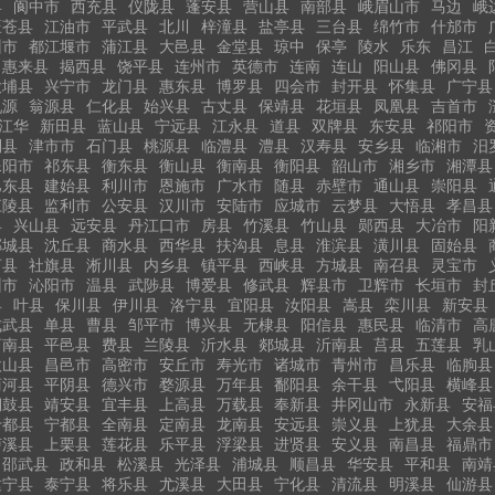
县
阆中市
西充县
仪陇县
蓬安县
营山县
南部县
峨眉山市
马边
峨
旺苍县
江油市
平武县
北川
梓潼县
盐亭县
三台县
绵竹市
什邡市
州市
都江堰市
蒲江县
大邑县
金堂县
琼中
保亭
陵水
乐东
昌江
惠来县
揭西县
饶平县
连州市
英德市
连南
连山
阳山县
佛冈县
大埔县
兴宁市
龙门县
惠东县
博罗县
四会市
封开县
怀集县
广宁县
乳源
翁源县
仁化县
始兴县
古丈县
保靖县
花垣县
凤凰县
吉首市
江华
新田县
蓝山县
宁远县
江永县
道县
双牌县
东安县
祁阳市
利县
津市市
石门县
桃源县
临澧县
澧县
汉寿县
安乡县
临湘市
汨
耒阳市
祁东县
衡东县
衡山县
衡南县
衡阳县
韶山市
湘乡市
湘潭县
巴东县
建始县
利川市
恩施市
广水市
随县
赤壁市
通山县
崇阳县
江陵县
监利市
公安县
汉川市
安陆市
应城市
云梦县
大悟县
孝昌县
县
兴山县
远安县
丹江口市
房县
竹溪县
竹山县
郧西县
大冶市
阳
郸城县
沈丘县
商水县
西华县
扶沟县
息县
淮滨县
潢川县
固始县
河县
社旗县
淅川县
内乡县
镇平县
西峡县
方城县
南召县
灵宝市
州市
沁阳市
温县
武陟县
博爱县
修武县
辉县市
卫辉市
长垣市
封
县
叶县
保川县
伊川县
洛宁县
宜阳县
汝阳县
嵩县
栾川县
新安县
成武县
单县
曹县
邹平市
博兴县
无棣县
阳信县
惠民县
临清市
高
莒南县
平邑县
费县
兰陵县
沂水县
郯城县
沂南县
莒县
五莲县
乳
微山县
昌邑市
高密市
安丘市
寿光市
诸城市
青州市
昌乐县
临朐县
商河县
平阴县
德兴市
婺源县
万年县
鄱阳县
余干县
弋阳县
横峰县
铜鼓县
靖安县
宜丰县
上高县
万载县
奉新县
井冈山市
永新县
安福
于都县
宁都县
全南县
定南县
龙南县
安远县
崇义县
上犹县
大余县
泸溪县
上栗县
莲花县
乐平县
浮梁县
进贤县
安义县
南昌县
福鼎市
邵武县
政和县
松溪县
光泽县
浦城县
顺昌县
华安县
平和县
南靖
建宁县
泰宁县
将乐县
尤溪县
大田县
宁化县
清流县
明溪县
仙游县