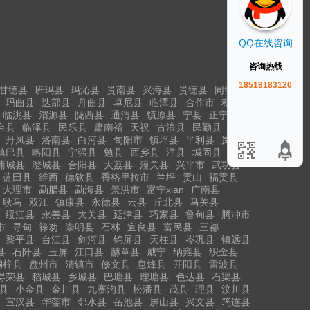
QQ在线咨询
咨询热线
18518183120
甘德县
班玛县
玛沁县
贵南县
兴海县
贵德县
同德县
玛曲县
迭部县
舟曲县
卓尼县
临潭县
合作市
积石山
临洮县
渭源县
陇西县
通渭县
镇原县
宁县
正宁县
台县
临泽县
民乐县
肃南裕
天祝
古浪县
民勤县
丹凤县
洛南县
白河县
旬阳市
镇坪县
平利县
岚皋县
镇巴县
略阳县
宁强县
勉县
西乡县
洋县
城固县
蒲城县
澄城县
合阳县
大荔县
潼关县
兴平市
武功县
蓝田县
维西
德钦县
香格里拉市
兰坪
贡山
福贡县
大理市
勐腊县
勐海县
景洪市
富宁xian
广南县
耿马
双江
镇康县
永德县
云县
丘北县
马关县
绥江县
永善县
大关县
延津县
巧家县
鲁甸县
腾冲市
市
寻甸
禄劝
崇明县
石林
宜良县
富民县
三都
黎平县
台江县
剑河县
锦屏县
天柱县
岑巩县
镇远县
县
石阡县
玉屏
江口县
赫章县
威宁
纳雍县
织金县
桐梓县
盘州市
清镇市
修文县
息烽县
开阳县
雷波县
得荣县
稻城县
乡城县
巴塘县
理塘县
色达县
石渠县
县
小金县
金川县
九寨沟县
松潘县
茂县
理县
汶川县
宣汉县
华蓥市
邻水县
岳池县
屏山县
兴文县
筠连县