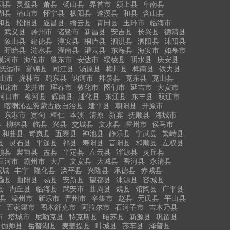
泗县
灵璧县
萧县
砀山县
界首市
颍上县
阜南县
湖县
潜山市
怀宁县
枞阳县
遂溪县
和县
含山县
和县
松阳县
遂昌县
缙云县
青田县
玉环市
临海市
武义县
嵊州市
诸暨市
新昌县
安吉县
长兴县
德清县
象山县
建德县
淳安县
桐庐县
泗洪县
泗阳县
沭阳县
盱眙县
涟水县
灌南县
灌云县
东海县
海安市
如皋市
漠河市
海伦市
肇东市
安达市
绥棱县
明水县
庆安县
抚远市
富锦县
同江县
汤原县
桦川县
桦南县
铁力县
山市
虎林市
鸡东县
讷河市
拜泉县
克东县
克山县
和龙市
龙井市
珲春市
敦化市
图们市
延吉市
大安市
河口市
柳河县
辉南县
通化县
东辽县
东丰县
双辽市
喀喇沁左翼蒙古族自治县
建平县
朝阳县
开原市
东港市
宽甸
桓仁
本溪
清原
新宾
抚顺县
海城市
县
柳林县
临县
兴县
交城县
文水县
霍州市
侯马市
和曲县
岢岚县
五寨县
神池县
静乐县
宁武县
繁峙县
县
灵石县
平遥县
祁县
寿阳县
昔阳县
和顺县
左权县
顺县
襄垣县
盂县
平定县
左云县
浑源县
灵丘县
三河市
霸州市
大厂
文安县
大城县
香河县
永清县
宽城
丰宁
隆化县
滦平县
兴隆县
承德县
赤城县
蠡县
曲阳县
易县
安新县
望都县
涞源县
容城县
县
内丘县
临海县
武安市
曲周县
魏县
馆陶县
广平县
县
滦州市
新乐市
晋州市
辛集市
赵县
元氏县
平山县
市
五家渠市
图木舒克市
阿拉尔市
石河子市
吉木乃县
市
塔城市
尼勒克县
特克斯县
昭苏县
新源县
巩留县
伽师县
岳普湖县
麦盖提县
叶城县
莎车县
泽普县