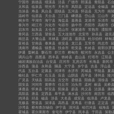
宁国市
旌德县
绩溪县
泾县
广德市
郎溪县
青阳县
石
太和县
临泉县
明光市
天长市
凤阳县
定远县
全椒县
当涂县
寿县
凤台县
固镇县
五河县
怀远县
无为市
南
温岭市
仙居县
天台县
三门县
嵊泗县
岱山县
江山市
桐乡市
平湖市
海宁县
海盐县
嘉善县
龙港市
乐清市
泰兴市
靖江市
兴化市
句容市
扬中市
丹阳市
高邮市
启东市
如东县
太仓市
昆山市
张家港市
常熟市
溧阳市
青冈县
兰西县
望奎县
五大连池市
北安市
孙吴县
逊克
南岔县
大箐山县
丰林县
汤旺县
嘉荫县
杜尔伯特
林甸
富裕县
甘南县
泰来县
依安县
龙江县
五常市
尚志市
洮南市
通榆县
镇赉县
扶余市
乾安县
长岭县
前郭尔罗
伊通
梨树县
磐石市
舒兰市
桦甸市
蛟河市
永吉县
公
调兵山市
昌图县
西丰县
铁岭县
盘山县
灯塔市
辽阳县
岫岩满族自治县
台安县
庄河市
瓦房店市
长海县
新民市
汾西县
蒲县
永和县
隰县
大宁县
乡宁县
吉县
浮山县
代县
五台县
定襄县
河津市
永济市
芮城县
平陆县
夏
榆社县
怀仁市
右玉县
应县
山阴县
高平县
泽州县
陵
广灵县
天镇县
阳高县
古交市
娄烦县
阳曲县
清徐县
固安县
河间市
黄骅市
任丘市
泊头市
孟村
献县
吴桥
涿鹿县
怀来县
怀安县
阳泉县
蔚县
尚义县
沽源县
康
高阳县
唐县
定西县
阜平县
涞水县
沙河市
南宫市
临
鸡泽县
邱县
磁县
涉县
大名县
成安县
临漳县
卢龙县
无极县
赞皇县
深泽县
高邑县
灵寿县
行唐县
正定县
沙湾县
察布查尔锡伯
伊宁县
清河县
哈巴河县
福海县
霍城县
霍尔果斯市
奎屯市
伊宁县
民丰县
于田县
策勒