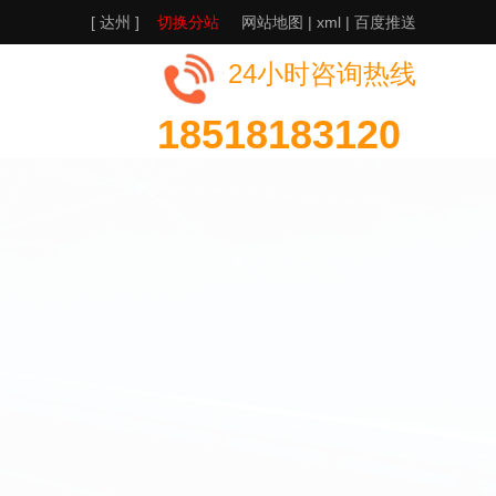
[ 达州 ]
切换分站
网站地图
|
xml
|
百度推送
24小时咨询热线
18518183120