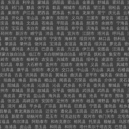
台县
东至县
利辛县
蒙城县
涡阳县
霍山县
金寨县
舒城县
霍邱县
来安县
祁门县
黟县
休宁县
歙县
桐城市
岳西县
望江县
宿松县
太
陵县
巢湖市
庐江县
肥西县
肥东县
长丰县
龙泉市
景宁
庆元县
云
龙游县
开化县
常山县
永康市
东阳市
义乌市
兰溪市
磐安县
浦江县
瑞安县
泰顺县
文成县
苍南县
平阳县
永嘉县
慈溪市
余姚市
宁海县
仪征市
宝应县
东台市
建湖县
射阳县
阜宁县
滨海县
响水县
金湖县
邳州市
新沂市
睢宁县
沛县
丰县
宜兴市
江阴市
塔河县
呼玛县
县
嫩江市
东宁市
穆棱市
宁安市
海林市
绥芬河市
林口县
勃利县
县
肇源县
肇州县
饶河县
宝清县
友谊县
集贤县
绥滨县
萝北县
密
延寿县
通河县
木兰县
巴彦县
宾县
方正县
伊兰县
安图县
汪清县
斯蒙古族自治县
临江市
长白朝鲜族自治县
靖宇县
抚松县
集安市
梅
主岭市
德惠市
榆树市
农安县
兴城市
建昌县
绥中县
凌源市
北票市
彰武县
阜新
大石桥市
盖州市
北镇市
凌海市
义县
黑山县
凤城市
法库县
康平县
汾阳市
孝义市
交口县
中山县
方山县
岚县
石楼
安泽县
古县
洪洞县
襄汾县
翼城县
曲沃县
原平市
偏关县
保德县
县
垣曲县
绛县
新绛县
稷山县
闻喜县
万荣县
临猗县
介休市
灵石
川县
阳城县
沁水县
沁源县
沁县
武乡县
长子县
壶关县
黎城县
平
深州市
阜城县
景县
故城县
安平县
饶阳县
武强县
武邑县
枣强县
县
南皮县
肃宁县
盐山县
海兴县
东光县
青县
沧县
平泉市
围场
保县
张北县
高碑店市
安国市
定州市
涿州市
雄县
博野县
顺平县
西县
清河
威县
平乡县
广宗县
新和县
巨鹿县
宁晋县
隆尧县
柏乡
昌黎县
青龙满族自治县
迁安市
遵化县
玉田县
迁西县
乐亭县
滦南
井陉县
新星市
胡杨河市
昆玉市
可克达拉市
双河市
铁门关市
北屯
富蕴县
布尔津县
阿勒泰市
和布克赛尔
裕民县
托里县
额敏县
乌苏
县
洛浦县
皮山县
墨玉县
和田县
和田市
塔什库尔干塔吉克
巴楚县