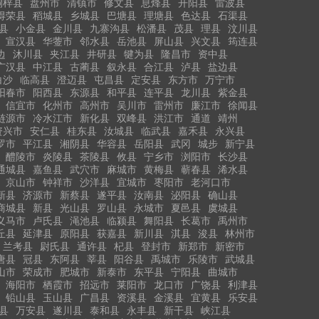
桐梓县
盘州市
清镇市
修文县
息烽县
开阳县
雷波县
得荣县
稻城县
乡城县
巴塘县
理塘县
色达县
石渠县
县
小金县
金川县
九寨沟县
松潘县
茂县
理县
汶川县
宣汉县
华蓥市
邻水县
岳池县
屏山县
兴文县
筠连县
边
沐川县
夹江县
井研县
犍为县
隆昌市
资中县
广汉县
中江县
古蔺县
叙永县
合江县
泸县
盐边县
白沙
临高县
澄迈县
屯昌县
定安县
东方市
万宁市
阳春市
阳西县
东源县
和平县
连平县
龙川县
紫金县
信宜市
化州市
高州市
吴川市
雷州市
廉江市
徐闻县
涟源市
冷水江市
新化县
双峰县
洪江市
通道
靖州
资兴市
安仁县
桂东县
汝城县
临武县
嘉禾县
永兴县
罗市
平江县
湘阴县
华容县
岳阳县
武冈
城步
新宁县
醴陵市
炎陵县
茶陵县
攸县
宁乡市
浏阳市
长沙县
通城县
嘉鱼县
武穴市
麻城市
黄梅县
蕲春县
浠水县
京山市
钟祥市
沙洋县
宜城市
枣阳市
老河口市
新县
济源市
新蔡县
遂平县
汝南县
泌阳县
确山县
商城县
新县
光山县
罗山县
永城市
夏邑县
虞城县
义马市
卢氏县
渑池县
临颍县
舞阳县
长葛市
禹州市
丘县
延津县
原阳县
获嘉县
新川县
淇县
浚县
林州市
兰考县
尉氏县
通许县
杞县
登封市
新郑市
新密市
唐县
冠县
东阿县
莘县
阳谷县
禹城市
乐陵市
武城县
山市
荣成市
肥城市
新泰市
东平县
宁阳县
曲城市
海阳市
栖霞市
招远市
莱阳市
龙口市
广饶县
利津县
铅山县
玉山县
广昌县
资溪县
金溪县
宜黄县
乐安县
县
万安县
遂川县
泰和县
永丰县
新干县
峡江县