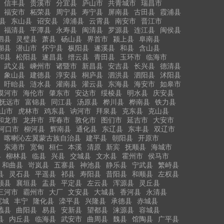
信丰县
贵溪市
分宜县
庐山市
共青城市
瑞昌市
福安市
柘荣县
周宁县
寿宁县
屏南县
古田县
霞浦县
县
东山县
诏安县
漳浦县
云霄县
南安市
晋江市
福清县
平潭县
永寿县
闽清县
罗源县
连江县
闽侯县
泗县
灵璧县
萧县
砀山县
界首市
颍上县
阜南县
湖县
潜山市
怀宁县
枞阳县
遂溪县
和县
含山县
和县
松阳县
遂昌县
缙云县
青田县
玉环市
临海市
武义县
嵊州市
诸暨市
新昌县
安吉县
长兴县
德清县
象山县
建德县
淳安县
桐庐县
泗洪县
泗阳县
沭阳县
盱眙县
涟水县
灌南县
灌云县
东海县
海安市
如皋市
漠河市
海伦市
肇东市
安达市
绥棱县
明水县
庆安县
抚远市
富锦县
同江县
汤原县
桦川县
桦南县
铁力县
山市
虎林市
鸡东县
讷河市
拜泉县
克东县
克山县
和龙市
龙井市
珲春市
敦化市
图们市
延吉市
大安市
河口市
柳河县
辉南县
通化县
东辽县
东丰县
双辽市
喀喇沁左翼蒙古族自治县
建平县
朝阳县
开原市
东港市
宽甸
桓仁
本溪
清原
新宾
抚顺县
海城市
县
柳林县
临县
兴县
交城县
文水县
霍州市
侯马市
和曲县
岢岚县
五寨县
神池县
静乐县
宁武县
繁峙县
县
灵石县
平遥县
祁县
寿阳县
昔阳县
和顺县
左权县
顺县
襄垣县
盂县
平定县
左云县
浑源县
灵丘县
三河市
霸州市
大厂
文安县
大城县
香河县
永清县
宽城
丰宁
隆化县
滦平县
兴隆县
承德县
赤城县
蠡县
曲阳县
易县
安新县
望都县
涞源县
容城县
县
内丘县
临海县
武安市
曲周县
魏县
馆陶县
广平县