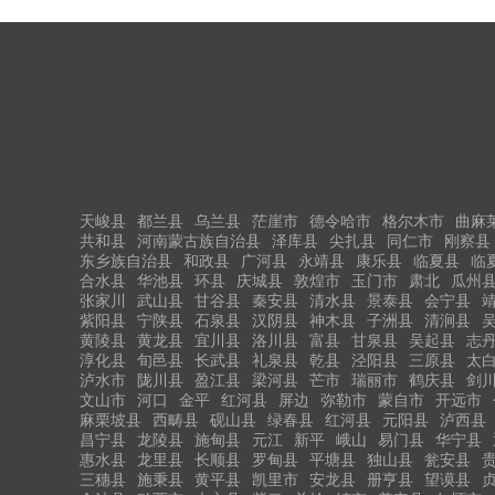
天峻县
都兰县
乌兰县
茫崖市
德令哈市
格尔木市
曲麻
共和县
河南蒙古族自治县
泽库县
尖扎县
同仁市
刚察县
东乡族自治县
和政县
广河县
永靖县
康乐县
临夏县
临
合水县
华池县
环县
庆城县
敦煌市
玉门市
肃北
瓜州
张家川
武山县
甘谷县
秦安县
清水县
景泰县
会宁县
紫阳县
宁陕县
石泉县
汉阴县
神木县
子洲县
清涧县
黄陵县
黄龙县
宜川县
洛川县
富县
甘泉县
吴起县
志
淳化县
旬邑县
长武县
礼泉县
乾县
泾阳县
三原县
太
泸水市
陇川县
盈江县
梁河县
芒市
瑞丽市
鹤庆县
剑
文山市
河口
金平
红河县
屏边
弥勒市
蒙自市
开远市
麻栗坡县
西畴县
砚山县
绿春县
红河县
元阳县
泸西县
昌宁县
龙陵县
施甸县
元江
新平
峨山
易门县
华宁县
惠水县
龙里县
长顺县
罗甸县
平塘县
独山县
瓮安县
三穗县
施秉县
黄平县
凯里市
安龙县
册亨县
望谟县