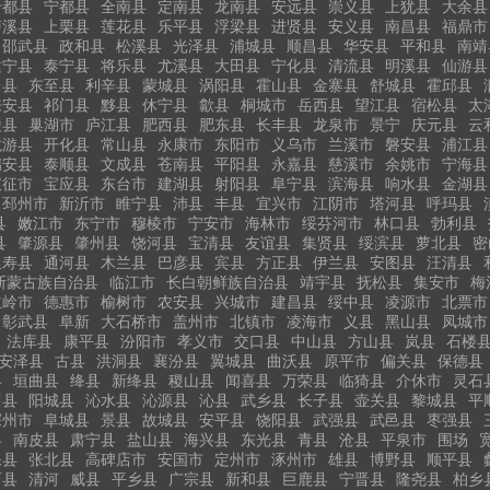
于都县
宁都县
全南县
定南县
龙南县
安远县
崇义县
上犹县
大余县
泸溪县
上栗县
莲花县
乐平县
浮梁县
进贤县
安义县
南昌县
福鼎市
邵武县
政和县
松溪县
光泽县
浦城县
顺昌县
华安县
平和县
南靖
建宁县
泰宁县
将乐县
尤溪县
大田县
宁化县
清流县
明溪县
仙游县
台县
东至县
利辛县
蒙城县
涡阳县
霍山县
金寨县
舒城县
霍邱县
来安县
祁门县
黟县
休宁县
歙县
桐城市
岳西县
望江县
宿松县
太
陵县
巢湖市
庐江县
肥西县
肥东县
长丰县
龙泉市
景宁
庆元县
云
龙游县
开化县
常山县
永康市
东阳市
义乌市
兰溪市
磐安县
浦江县
瑞安县
泰顺县
文成县
苍南县
平阳县
永嘉县
慈溪市
余姚市
宁海县
仪征市
宝应县
东台市
建湖县
射阳县
阜宁县
滨海县
响水县
金湖县
邳州市
新沂市
睢宁县
沛县
丰县
宜兴市
江阴市
塔河县
呼玛县
县
嫩江市
东宁市
穆棱市
宁安市
海林市
绥芬河市
林口县
勃利县
县
肇源县
肇州县
饶河县
宝清县
友谊县
集贤县
绥滨县
萝北县
密
延寿县
通河县
木兰县
巴彦县
宾县
方正县
伊兰县
安图县
汪清县
斯蒙古族自治县
临江市
长白朝鲜族自治县
靖宇县
抚松县
集安市
梅
主岭市
德惠市
榆树市
农安县
兴城市
建昌县
绥中县
凌源市
北票市
彰武县
阜新
大石桥市
盖州市
北镇市
凌海市
义县
黑山县
凤城市
法库县
康平县
汾阳市
孝义市
交口县
中山县
方山县
岚县
石楼
安泽县
古县
洪洞县
襄汾县
翼城县
曲沃县
原平市
偏关县
保德县
县
垣曲县
绛县
新绛县
稷山县
闻喜县
万荣县
临猗县
介休市
灵石
川县
阳城县
沁水县
沁源县
沁县
武乡县
长子县
壶关县
黎城县
平
深州市
阜城县
景县
故城县
安平县
饶阳县
武强县
武邑县
枣强县
县
南皮县
肃宁县
盐山县
海兴县
东光县
青县
沧县
平泉市
围场
保县
张北县
高碑店市
安国市
定州市
涿州市
雄县
博野县
顺平县
西县
清河
威县
平乡县
广宗县
新和县
巨鹿县
宁晋县
隆尧县
柏乡