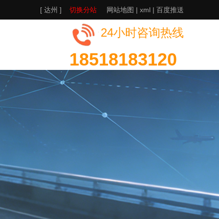
[ 达州 ]
切换分站
网站地图
|
xml
|
百度推送
24小时咨询热线
18518183120