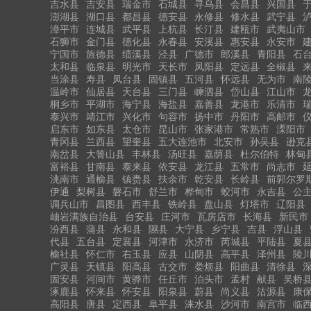
吉水县
吉安县
瑞金市
石城县
寻乌县
会昌县
兴国县
澎湖县
湖口县
都昌县
德安县
永修县
修水县
武宁县
漳平市
连城县
武平县
上杭县
长汀县
建瓯市
武夷山市
石狮市
金门县
德化县
永春县
安溪县
惠安县
永安市
宁国市
旌德县
绩溪县
泾县
广德市
郎溪县
青阳县
石
太和县
临泉县
明光市
天长市
凤阳县
定远县
全椒县
当涂县
寿县
凤台县
固镇县
五河县
怀远县
无为市
南
温岭市
仙居县
天台县
三门县
嵊泗县
岱山县
江山市
桐乡市
平湖市
海宁县
海盐县
嘉善县
龙港市
乐清市
泰兴市
靖江市
兴化市
句容市
扬中市
丹阳市
高邮市
启东市
如东县
太仓市
昆山市
张家港市
常熟市
溧阳市
青冈县
兰西县
望奎县
五大连池市
北安市
孙吴县
逊克
南岔县
大箐山县
丰林县
汤旺县
嘉荫县
杜尔伯特
林甸
富裕县
甘南县
泰来县
依安县
龙江县
五常市
尚志市
洮南市
通榆县
镇赉县
扶余市
乾安县
长岭县
前郭尔罗
伊通
梨树县
磐石市
舒兰市
桦甸市
蛟河市
永吉县
公
调兵山市
昌图县
西丰县
铁岭县
盘山县
灯塔市
辽阳县
岫岩满族自治县
台安县
庄河市
瓦房店市
长海县
新民市
汾西县
蒲县
永和县
隰县
大宁县
乡宁县
吉县
浮山县
代县
五台县
定襄县
河津市
永济市
芮城县
平陆县
夏
榆社县
怀仁市
右玉县
应县
山阴县
高平县
泽州县
陵
广灵县
天镇县
阳高县
古交市
娄烦县
阳曲县
清徐县
固安县
河间市
黄骅市
任丘市
泊头市
孟村
献县
吴桥
涿鹿县
怀来县
怀安县
阳泉县
蔚县
尚义县
沽源县
康
高阳县
唐县
定西县
阜平县
涞水县
沙河市
南宫市
临