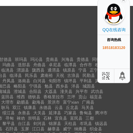
QQ在线咨询
咨询热线
18518183120
甘德县
班玛县
玛沁县
贵南县
兴海县
贵德县
同德县
玛曲县
迭部县
舟曲县
卓尼县
临潭县
合作市
积石山
临洮县
渭源县
陇西县
通渭县
镇原县
宁县
正宁县
台县
临泽县
民乐县
肃南裕
天祝
古浪县
民勤县
丹凤县
洛南县
白河县
旬阳市
镇坪县
平利县
岚皋县
镇巴县
略阳县
宁强县
勉县
西乡县
洋县
城固县
蒲城县
澄城县
合阳县
大荔县
潼关县
兴平市
武功县
蓝田县
维西
德钦县
香格里拉市
兰坪
贡山
福贡县
大理市
勐腊县
勐海县
景洪市
富宁xian
广南县
耿马
双江
镇康县
永德县
云县
丘北县
马关县
绥江县
永善县
大关县
延津县
巧家县
鲁甸县
腾冲市
市
寻甸
禄劝
崇明县
石林
宜良县
富民县
三都
黎平县
台江县
剑河县
锦屏县
天柱县
岑巩县
镇远县
县
石阡县
玉屏
江口县
赫章县
威宁
纳雍县
织金县