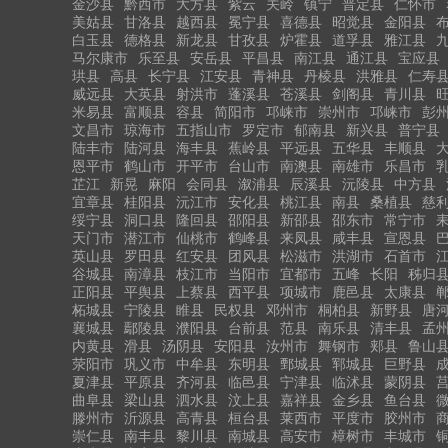
金沙县
黔西市
大方县
紫云
关岭
镇宁
普定县
仁怀市
美姑县
甘洛县
越西县
冕宁县
喜德县
昭觉县
金阳县
白玉县
德格县
新龙县
甘孜县
炉霍县
道孚县
雅江县
马尔康市
乐至县
安岳县
平昌县
南江县
通江县
宝应县
珙县
高县
长宁县
江安县
青神县
丹棱县
洪雅县
仁寿
威远县
大英县
射洪市
蓬溪县
苍溪县
剑阁县
青川县
米易县
富顺县
容县
简阳市
邛崃市
崇州市
邛崃市
彭
文昌市
琼海市
五指山市
罗定市
郁南县
新兴县
普宁县
陆丰市
陆河县
海丰县
蕉岭县
平远县
五华县
丰顺县
恩平市
鹤山市
开平市
台山市
南澳县
南雄市
乐昌市
芷江
新晃
麻阳
会同县
溆浦县
辰溪县
沅陵县
中方县
宜章县
桂阳县
沅江市
安化县
桃江县
南县
桑植县
慈
绥宁县
洞口县
隆回县
邵阳县
新邵县
邵东市
常宁市
天门市
潜江市
仙桃市
鹤峰县
来凤县
咸丰县
宣恩县
英山县
罗田县
红安县
团风县
松滋市
洪湖市
石首市
谷城县
南漳县
枝江市
当阳市
宜都市
五峰
长阳
秭归
正阳县
平舆县
上蔡县
西平县
项城市
鹿邑县
太康县
柘城县
宁陵县
睢县
民权县
邓州市
桐柏县
新野县
唐
襄城县
鄢陵县
濮阳县
台前县
范县
南乐县
清丰县
孟
内黄县
滑县
汤阴县
安阳县
汝州市
舞钢市
郏县
鲁山
荥阳市
巩义市
中牟县
东明县
鄄城县
郓城县
巨野县
夏津县
平原县
齐河县
临邑县
宁津县
临沭县
蒙阴县
曲阜县
梁山县
泗水县
汶上县
嘉祥县
金乡县
鱼台县
滕州市
沂源县
高青县
桓台县
莱西市
平度市
胶州市
崇仁县
南丰县
黎川县
南城县
高安市
樟树市
丰城市