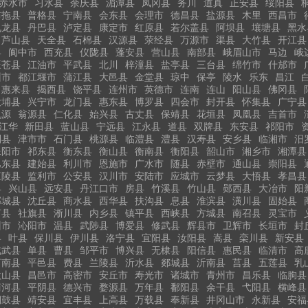
赤水市
习水县
余庆县
湄潭县
凤冈县
务川
道真
正安县
绥阳县
布拖县
普格县
宁南县
会东县
会理市
德昌县
盐源县
木里
西昌市
九龙县
丹巴县
泸定县
康定市
红原县
若尔盖县
阿坝县
壤塘县
黑水
芦山县
天全县
石棉县
汉源县
荥经县
万源市
渠县
大竹县
开江县
县
阆中市
西充县
仪陇县
蓬安县
营山县
南部县
峨眉山市
马边
峨
旺苍县
江油市
平武县
北川
梓潼县
盐亭县
三台县
绵竹市
什邡市
州市
都江堰市
蒲江县
大邑县
金堂县
琼中
保亭
陵水
乐东
昌江
惠来县
揭西县
饶平县
连州市
英德市
连南
连山
阳山县
佛冈县
大埔县
兴宁市
龙门县
惠东县
博罗县
四会市
封开县
怀集县
广宁县
乳源
翁源县
仁化县
始兴县
古丈县
保靖县
花垣县
凤凰县
吉首市
江华
新田县
蓝山县
宁远县
江永县
道县
双牌县
东安县
祁阳市
利县
津市市
石门县
桃源县
临澧县
澧县
汉寿县
安乡县
临湘市
汨
耒阳市
祁东县
衡东县
衡山县
衡南县
衡阳县
韶山市
湘乡市
湘潭县
巴东县
建始县
利川市
恩施市
广水市
随县
赤壁市
通山县
崇阳县
江陵县
监利市
公安县
汉川市
安陆市
应城市
云梦县
大悟县
孝昌县
县
兴山县
远安县
丹江口市
房县
竹溪县
竹山县
郧西县
大冶市
阳
郸城县
沈丘县
商水县
西华县
扶沟县
息县
淮滨县
潢川县
固始县
河县
社旗县
淅川县
内乡县
镇平县
西峡县
方城县
南召县
灵宝市
州市
沁阳市
温县
武陟县
博爱县
修武县
辉县市
卫辉市
长垣市
封
县
叶县
保川县
伊川县
洛宁县
宜阳县
汝阳县
嵩县
栾川县
新安县
成武县
单县
曹县
邹平市
博兴县
无棣县
阳信县
惠民县
临清市
高
莒南县
平邑县
费县
兰陵县
沂水县
郯城县
沂南县
莒县
五莲县
乳
微山县
昌邑市
高密市
安丘市
寿光市
诸城市
青州市
昌乐县
临朐县
商河县
平阴县
德兴市
婺源县
万年县
鄱阳县
余干县
弋阳县
横峰县
铜鼓县
靖安县
宜丰县
上高县
万载县
奉新县
井冈山市
永新县
安福