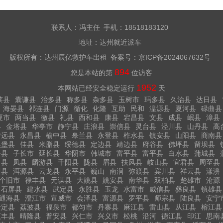
联系人：冯主任 手机：18518183120
地址：达州就近派车
版权所有：达州辰亿救护车出租 备案号：
京ICP备2024067632号
894
您是本站的第
位访客
1952
本网站已经安全稳定运行
天
莱县
囊谦县
治多县
称多县
杂多县
玉树市
玛多县
久治县
达日县
海晏县
祁连县
门源
循化
化隆
互助
民和
湟源县
夏河县
碌曲县
夏市
两当县
徽县
礼县
西和县
康县
宕昌县
文县
成县
岷县
漳县
县
金塔县
华亭市
静宁县
庄浪县
崇信县
灵台县
泾川县
山丹县
高
靖远县
永昌县
榆中县
皋兰县
永登县
柞水县
镇安县
山阳县
商南县
吴堡县
佳县
米脂县
绥德县
定边县
靖边县
府谷县
佛坪县
留坝县
丹县
子长市
延长县
华阴市
韩城市
富平县
富平县
白水县
蒲城县
白县
凤县
麟游县
千阳县
陇县
眉县
扶风县
岐山县
宜君县
周至县
川县
洱源县
云龙县
永平县
巍山
南涧
弥渡县
宾川县
祥云县
漾濞
个旧市
禄丰县
元谋县
大姚县
姚安县
南华县
双柏县
楚雄市
沧源
石屏县
建水县
武定县
永胜县
玉龙
水富市
威信县
彝良县
镇雄县
通海县
澄江市
宣威市
会泽县
富源县
罗平县
师宗县
陆良县
安宁
贵定县
荔波县
福泉市
都匀市
丹寨县
麻江县
雷山县
从江县
榕江县
贞丰县
晴隆县
普安县
兴仁市
兴义市
松桃
沿河
德江县
印江
思南