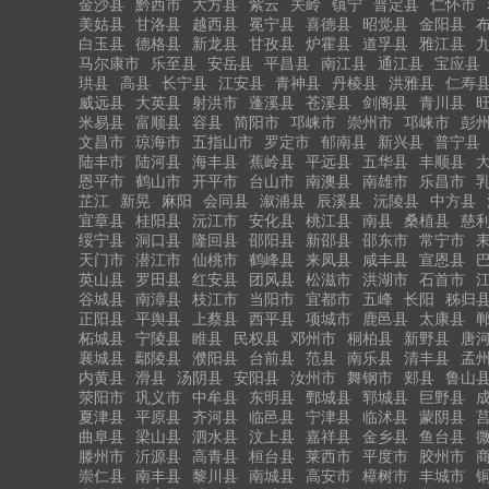
金沙县
黔西市
大方县
紫云
关岭
镇宁
普定县
仁怀市
美姑县
甘洛县
越西县
冕宁县
喜德县
昭觉县
金阳县
白玉县
德格县
新龙县
甘孜县
炉霍县
道孚县
雅江县
马尔康市
乐至县
安岳县
平昌县
南江县
通江县
宝应县
珙县
高县
长宁县
江安县
青神县
丹棱县
洪雅县
仁寿
威远县
大英县
射洪市
蓬溪县
苍溪县
剑阁县
青川县
米易县
富顺县
容县
简阳市
邛崃市
崇州市
邛崃市
彭
文昌市
琼海市
五指山市
罗定市
郁南县
新兴县
普宁县
陆丰市
陆河县
海丰县
蕉岭县
平远县
五华县
丰顺县
恩平市
鹤山市
开平市
台山市
南澳县
南雄市
乐昌市
芷江
新晃
麻阳
会同县
溆浦县
辰溪县
沅陵县
中方县
宜章县
桂阳县
沅江市
安化县
桃江县
南县
桑植县
慈
绥宁县
洞口县
隆回县
邵阳县
新邵县
邵东市
常宁市
天门市
潜江市
仙桃市
鹤峰县
来凤县
咸丰县
宣恩县
英山县
罗田县
红安县
团风县
松滋市
洪湖市
石首市
谷城县
南漳县
枝江市
当阳市
宜都市
五峰
长阳
秭归
正阳县
平舆县
上蔡县
西平县
项城市
鹿邑县
太康县
柘城县
宁陵县
睢县
民权县
邓州市
桐柏县
新野县
唐
襄城县
鄢陵县
濮阳县
台前县
范县
南乐县
清丰县
孟
内黄县
滑县
汤阴县
安阳县
汝州市
舞钢市
郏县
鲁山
荥阳市
巩义市
中牟县
东明县
鄄城县
郓城县
巨野县
夏津县
平原县
齐河县
临邑县
宁津县
临沭县
蒙阴县
曲阜县
梁山县
泗水县
汶上县
嘉祥县
金乡县
鱼台县
滕州市
沂源县
高青县
桓台县
莱西市
平度市
胶州市
崇仁县
南丰县
黎川县
南城县
高安市
樟树市
丰城市