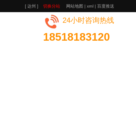
[ 达州 ]
切换分站
网站地图
|
xml
|
百度推送
24小时咨询热线
18518183120