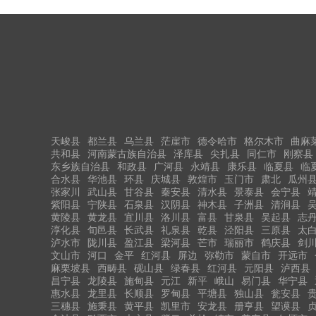
天峻县
都兰县
乌兰县
茫崖市
德令哈市
格尔木市
曲麻
共和县
河南蒙古族自治县
泽库县
尖扎县
同仁市
刚察县
东乡族自治县
和政县
广河县
永靖县
康乐县
临夏县
临
合水县
华池县
环县
庆城县
敦煌市
玉门市
肃北
瓜州
张家川
武山县
甘谷县
秦安县
清水县
景泰县
会宁县
紫阳县
宁陕县
石泉县
汉阴县
神木县
子洲县
清涧县
黄陵县
黄龙县
宜川县
洛川县
富县
甘泉县
吴起县
志
淳化县
旬邑县
长武县
礼泉县
乾县
泾阳县
三原县
太
泸水市
陇川县
盈江县
梁河县
芒市
瑞丽市
鹤庆县
剑
文山市
河口
金平
红河县
屏边
弥勒市
蒙自市
开远市
麻栗坡县
西畴县
砚山县
绿春县
红河县
元阳县
泸西县
昌宁县
龙陵县
施甸县
元江
新平
峨山
易门县
华宁县
惠水县
龙里县
长顺县
罗甸县
平塘县
独山县
瓮安县
三穗县
施秉县
黄平县
凯里市
安龙县
册亨县
望谟县