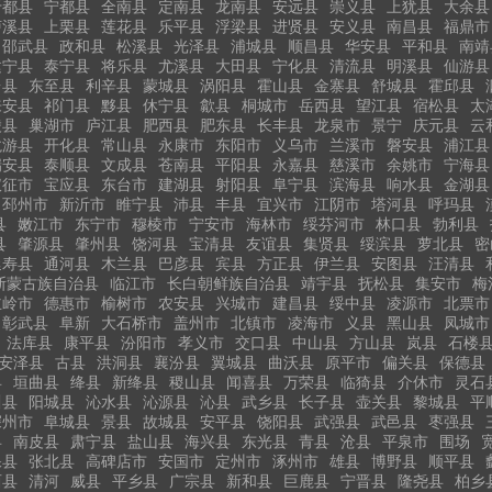
于都县
宁都县
全南县
定南县
龙南县
安远县
崇义县
上犹县
大余县
泸溪县
上栗县
莲花县
乐平县
浮梁县
进贤县
安义县
南昌县
福鼎市
邵武县
政和县
松溪县
光泽县
浦城县
顺昌县
华安县
平和县
南靖
建宁县
泰宁县
将乐县
尤溪县
大田县
宁化县
清流县
明溪县
仙游县
台县
东至县
利辛县
蒙城县
涡阳县
霍山县
金寨县
舒城县
霍邱县
来安县
祁门县
黟县
休宁县
歙县
桐城市
岳西县
望江县
宿松县
太
陵县
巢湖市
庐江县
肥西县
肥东县
长丰县
龙泉市
景宁
庆元县
云
龙游县
开化县
常山县
永康市
东阳市
义乌市
兰溪市
磐安县
浦江县
瑞安县
泰顺县
文成县
苍南县
平阳县
永嘉县
慈溪市
余姚市
宁海县
仪征市
宝应县
东台市
建湖县
射阳县
阜宁县
滨海县
响水县
金湖县
邳州市
新沂市
睢宁县
沛县
丰县
宜兴市
江阴市
塔河县
呼玛县
县
嫩江市
东宁市
穆棱市
宁安市
海林市
绥芬河市
林口县
勃利县
县
肇源县
肇州县
饶河县
宝清县
友谊县
集贤县
绥滨县
萝北县
密
延寿县
通河县
木兰县
巴彦县
宾县
方正县
伊兰县
安图县
汪清县
斯蒙古族自治县
临江市
长白朝鲜族自治县
靖宇县
抚松县
集安市
梅
主岭市
德惠市
榆树市
农安县
兴城市
建昌县
绥中县
凌源市
北票市
彰武县
阜新
大石桥市
盖州市
北镇市
凌海市
义县
黑山县
凤城市
法库县
康平县
汾阳市
孝义市
交口县
中山县
方山县
岚县
石楼
安泽县
古县
洪洞县
襄汾县
翼城县
曲沃县
原平市
偏关县
保德县
县
垣曲县
绛县
新绛县
稷山县
闻喜县
万荣县
临猗县
介休市
灵石
川县
阳城县
沁水县
沁源县
沁县
武乡县
长子县
壶关县
黎城县
平
深州市
阜城县
景县
故城县
安平县
饶阳县
武强县
武邑县
枣强县
县
南皮县
肃宁县
盐山县
海兴县
东光县
青县
沧县
平泉市
围场
保县
张北县
高碑店市
安国市
定州市
涿州市
雄县
博野县
顺平县
西县
清河
威县
平乡县
广宗县
新和县
巨鹿县
宁晋县
隆尧县
柏乡