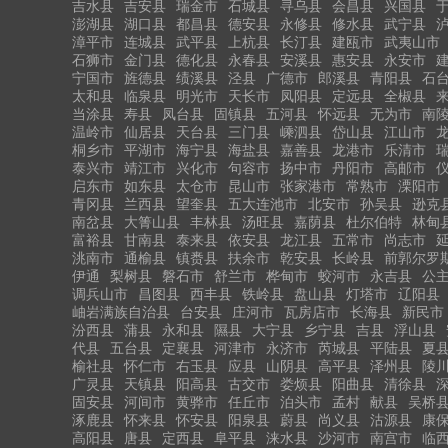
吉水县
吉安县
瑞金市
石城县
寻乌县
会昌县
兴国县
澎湖县
湖口县
都昌县
德安县
永修县
修水县
武宁县
漳平市
连城县
武平县
上杭县
长汀县
建瓯市
武夷山市
石狮市
金门县
德化县
永春县
安溪县
惠安县
永安市
宁国市
旌德县
绩溪县
泾县
广德市
郎溪县
青阳县
石
太和县
临泉县
明光市
天长市
凤阳县
定远县
全椒县
当涂县
寿县
凤台县
固镇县
五河县
怀远县
无为市
南
温岭市
仙居县
天台县
三门县
嵊泗县
岱山县
江山市
桐乡市
平湖市
海宁县
海盐县
嘉善县
龙港市
乐清市
泰兴市
靖江市
兴化市
句容市
扬中市
丹阳市
高邮市
启东市
如东县
太仓市
昆山市
张家港市
常熟市
溧阳市
青冈县
兰西县
望奎县
五大连池市
北安市
孙吴县
逊克
南岔县
大箐山县
丰林县
汤旺县
嘉荫县
杜尔伯特
林甸
富裕县
甘南县
泰来县
依安县
龙江县
五常市
尚志市
洮南市
通榆县
镇赉县
扶余市
乾安县
长岭县
前郭尔罗
伊通
梨树县
磐石市
舒兰市
桦甸市
蛟河市
永吉县
公
调兵山市
昌图县
西丰县
铁岭县
盘山县
灯塔市
辽阳县
岫岩满族自治县
台安县
庄河市
瓦房店市
长海县
新民市
汾西县
蒲县
永和县
隰县
大宁县
乡宁县
吉县
浮山县
代县
五台县
定襄县
河津市
永济市
芮城县
平陆县
夏
榆社县
怀仁市
右玉县
应县
山阴县
高平县
泽州县
陵
广灵县
天镇县
阳高县
古交市
娄烦县
阳曲县
清徐县
固安县
河间市
黄骅市
任丘市
泊头市
孟村
献县
吴桥
涿鹿县
怀来县
怀安县
阳泉县
蔚县
尚义县
沽源县
康
高阳县
唐县
定西县
阜平县
涞水县
沙河市
南宫市
临