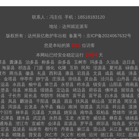
联系人：冯主任 手机：18518183120
地址：达州就近派车
版权所有：达州辰亿救护车出租 备案号：
京ICP备2024067632号
561
您是本站的第
位访客
1954
本网站已经安全稳定运行
天
莱县
囊谦县
治多县
称多县
杂多县
玉树市
玛多县
久治县
达日县
海晏县
祁连县
门源
循化
化隆
互助
民和
湟源县
夏河县
碌曲县
夏市
两当县
徽县
礼县
西和县
康县
宕昌县
文县
成县
岷县
漳县
县
金塔县
华亭市
静宁县
庄浪县
崇信县
灵台县
泾川县
山丹县
高
靖远县
永昌县
榆中县
皋兰县
永登县
柞水县
镇安县
山阳县
商南县
吴堡县
佳县
米脂县
绥德县
定边县
靖边县
府谷县
佛坪县
留坝县
丹县
子长市
延长县
华阴市
韩城市
富平县
富平县
白水县
蒲城县
白县
凤县
麟游县
千阳县
陇县
眉县
扶风县
岐山县
宜君县
周至县
川县
洱源县
云龙县
永平县
巍山
南涧
弥渡县
宾川县
祥云县
漾濞
个旧市
禄丰县
元谋县
大姚县
姚安县
南华县
双柏县
楚雄市
沧源
石屏县
建水县
武定县
永胜县
玉龙
水富市
威信县
彝良县
镇雄县
通海县
澄江市
宣威市
会泽县
富源县
罗平县
师宗县
陆良县
安宁
贵定县
荔波县
福泉市
都匀市
丹寨县
麻江县
雷山县
从江县
榕江县
贞丰县
晴隆县
普安县
兴仁市
兴义市
松桃
沿河
德江县
印江
思南