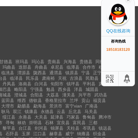
QQ在线咨询
咨询热线
18518183120
甘德县
班玛县
玛沁县
贵南县
兴海县
贵德县
同德县
玛曲县
迭部县
舟曲县
卓尼县
临潭县
合作市
积石山
临洮县
渭源县
陇西县
通渭县
镇原县
宁县
正宁县
台县
临泽县
民乐县
肃南裕
天祝
古浪县
民勤县
丹凤县
洛南县
白河县
旬阳市
镇坪县
平利县
岚皋县
镇巴县
略阳县
宁强县
勉县
西乡县
洋县
城固县
蒲城县
澄城县
合阳县
大荔县
潼关县
兴平市
武功县
蓝田县
维西
德钦县
香格里拉市
兰坪
贡山
福贡县
大理市
勐腊县
勐海县
景洪市
富宁xian
广南县
耿马
双江
镇康县
永德县
云县
丘北县
马关县
绥江县
永善县
大关县
延津县
巧家县
鲁甸县
腾冲市
市
寻甸
禄劝
崇明县
石林
宜良县
富民县
三都
黎平县
台江县
剑河县
锦屏县
天柱县
岑巩县
镇远县
县
石阡县
玉屏
江口县
赫章县
威宁
纳雍县
织金县