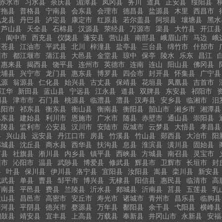
赤水市
习水县
余庆县
湄潭县
凤冈县
务川
道真
正安县
绥阳县
布拖县
普格县
宁南县
会东县
会理市
德昌县
盐源县
木里
西昌市
九龙县
丹巴县
泸定县
康定市
红原县
若尔盖县
阿坝县
壤塘县
黑水
芦山县
天全县
石棉县
汉源县
荥经县
万源市
渠县
大竹县
开江县
县
阆中市
西充县
仪陇县
蓬安县
营山县
南部县
峨眉山市
马边
峨
旺苍县
江油市
平武县
北川
梓潼县
盐亭县
三台县
绵竹市
什邡市
州市
都江堰市
蒲江县
大邑县
金堂县
琼中
保亭
陵水
乐东
昌江
惠来县
揭西县
饶平县
连州市
英德市
连南
连山
阳山县
佛冈县
大埔县
兴宁市
龙门县
惠东县
博罗县
四会市
封开县
怀集县
广宁县
乳源
翁源县
仁化县
始兴县
古丈县
保靖县
花垣县
凤凰县
吉首市
江华
新田县
蓝山县
宁远县
江永县
道县
双牌县
东安县
祁阳市
利县
津市市
石门县
桃源县
临澧县
澧县
汉寿县
安乡县
临湘市
汨
耒阳市
祁东县
衡东县
衡山县
衡南县
衡阳县
韶山市
湘乡市
湘潭县
巴东县
建始县
利川市
恩施市
广水市
随县
赤壁市
通山县
崇阳县
江陵县
监利市
公安县
汉川市
安陆市
应城市
云梦县
大悟县
孝昌县
县
兴山县
远安县
丹江口市
房县
竹溪县
竹山县
郧西县
大冶市
阳
郸城县
沈丘县
商水县
西华县
扶沟县
息县
淮滨县
潢川县
固始县
河县
社旗县
淅川县
内乡县
镇平县
西峡县
方城县
南召县
灵宝市
州市
沁阳市
温县
武陟县
博爱县
修武县
辉县市
卫辉市
长垣市
封
县
叶县
保川县
伊川县
洛宁县
宜阳县
汝阳县
嵩县
栾川县
新安县
成武县
单县
曹县
邹平市
博兴县
无棣县
阳信县
惠民县
临清市
高
莒南县
平邑县
费县
兰陵县
沂水县
郯城县
沂南县
莒县
五莲县
乳
微山县
昌邑市
高密市
安丘市
寿光市
诸城市
青州市
昌乐县
临朐县
商河县
平阴县
德兴市
婺源县
万年县
鄱阳县
余干县
弋阳县
横峰县
铜鼓县
靖安县
宜丰县
上高县
万载县
奉新县
井冈山市
永新县
安福