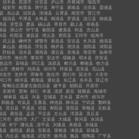
信丰县
贵溪市
分宜县
庐山市
共青城市
瑞昌市
福安市
柘荣县
周宁县
寿宁县
屏南县
古田县
霞浦县
县
东山县
诏安县
漳浦县
云霄县
南安市
晋江市
福清县
平潭县
永寿县
闽清县
罗源县
连江县
闽侯县
泗县
灵璧县
萧县
砀山县
界首市
颍上县
阜南县
湖县
潜山市
怀宁县
枞阳县
遂溪县
和县
含山县
和县
松阳县
遂昌县
缙云县
青田县
玉环市
临海市
武义县
嵊州市
诸暨市
新昌县
安吉县
长兴县
德清县
象山县
建德县
淳安县
桐庐县
泗洪县
泗阳县
沭阳县
盱眙县
涟水县
灌南县
灌云县
东海县
海安市
如皋市
漠河市
海伦市
肇东市
安达市
绥棱县
明水县
庆安县
抚远市
富锦县
同江县
汤原县
桦川县
桦南县
铁力县
山市
虎林市
鸡东县
讷河市
拜泉县
克东县
克山县
和龙市
龙井市
珲春市
敦化市
图们市
延吉市
大安市
河口市
柳河县
辉南县
通化县
东辽县
东丰县
双辽市
喀喇沁左翼蒙古族自治县
建平县
朝阳县
开原市
东港市
宽甸
桓仁
本溪
清原
新宾
抚顺县
海城市
县
柳林县
临县
兴县
交城县
文水县
霍州市
侯马市
和曲县
岢岚县
五寨县
神池县
静乐县
宁武县
繁峙县
县
灵石县
平遥县
祁县
寿阳县
昔阳县
和顺县
左权县
顺县
襄垣县
盂县
平定县
左云县
浑源县
灵丘县
三河市
霸州市
大厂
文安县
大城县
香河县
永清县
宽城
丰宁
隆化县
滦平县
兴隆县
承德县
赤城县
蠡县
曲阳县
易县
安新县
望都县
涞源县
容城县
县
内丘县
临海县
武安市
曲周县
魏县
馆陶县
广平县