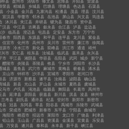
桐梓县
盘州市
清镇市
修文县
息烽县
开阳县
雷波县
得荣县
稻城县
乡城县
巴塘县
理塘县
色达县
石渠县
县
小金县
金川县
九寨沟县
松潘县
茂县
理县
汶川县
宣汉县
华蓥市
邻水县
岳池县
屏山县
兴文县
筠连县
边
沐川县
夹江县
井研县
犍为县
隆昌市
资中县
广汉县
中江县
古蔺县
叙永县
合江县
泸县
盐边县
白沙
临高县
澄迈县
屯昌县
定安县
东方市
万宁市
阳春市
阳西县
东源县
和平县
连平县
龙川县
紫金县
信宜市
化州市
高州市
吴川市
雷州市
廉江市
徐闻县
涟源市
冷水江市
新化县
双峰县
洪江市
通道
靖州
资兴市
安仁县
桂东县
汝城县
临武县
嘉禾县
永兴县
罗市
平江县
湘阴县
华容县
岳阳县
武冈
城步
新宁县
醴陵市
炎陵县
茶陵县
攸县
宁乡市
浏阳市
长沙县
通城县
嘉鱼县
武穴市
麻城市
黄梅县
蕲春县
浠水县
京山市
钟祥市
沙洋县
宜城市
枣阳市
老河口市
新县
济源市
新蔡县
遂平县
汝南县
泌阳县
确山县
商城县
新县
光山县
罗山县
永城市
夏邑县
虞城县
义马市
卢氏县
渑池县
临颍县
舞阳县
长葛市
禹州市
丘县
延津县
原阳县
获嘉县
新川县
淇县
浚县
林州市
兰考县
尉氏县
通许县
杞县
登封市
新郑市
新密市
唐县
冠县
东阿县
莘县
阳谷县
禹城市
乐陵市
武城县
山市
荣成市
肥城市
新泰市
东平县
宁阳县
曲城市
海阳市
栖霞市
招远市
莱阳市
龙口市
广饶县
利津县
铅山县
玉山县
广昌县
资溪县
金溪县
宜黄县
乐安县
县
万安县
遂川县
泰和县
永丰县
新干县
峡江县